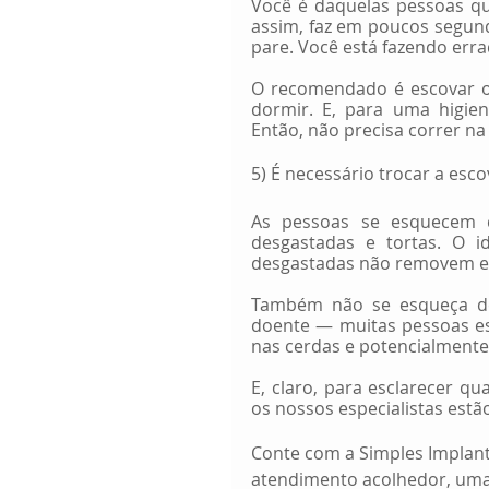
Você é daquelas pessoas qu
assim, faz em poucos segund
pare. Você está fazendo erra
O recomendado é escovar os
dormir. E, para uma higie
Então, não precisa correr na
5) É necessário trocar a esco
As pessoas se esquecem d
desgastadas e tortas. O i
desgastadas não removem efe
Também não se esqueça de 
doente — muitas pessoas esq
nas cerdas e potencialmente
E, claro, para esclarecer qu
os nossos especialistas estã
Conte com a Simples Implant
atendimento acolhedor, uma