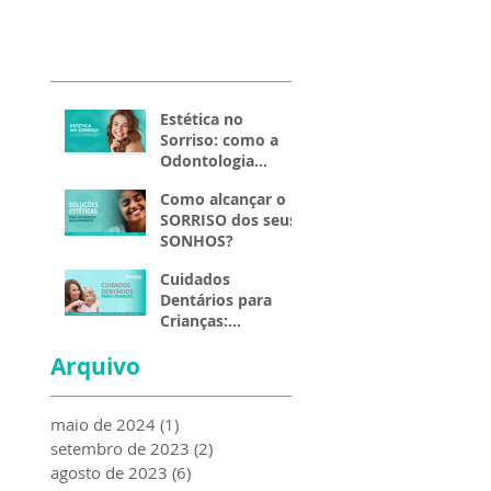
Estética no
Sorriso: como a
Odontologia
transforma a
Como alcançar o
aparência e a
SORRISO dos seus
autoestima.
SONHOS?
Cuidados
Dentários para
Crianças:
Construindo
Arquivo
Sorrisos Saudáveis
desde Cedo
maio de 2024
(1)
1 post
setembro de 2023
(2)
2 posts
agosto de 2023
(6)
6 posts