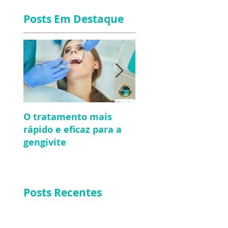
Posts Em Destaque
O tratamento mais
O que todo mundo
rápido e eficaz para a
deveria saber sobre
gengivite
tratamento de cana
Posts Recentes