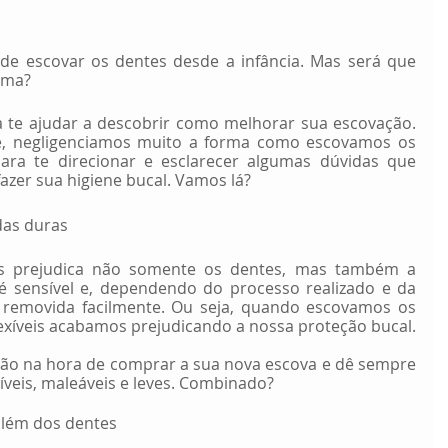
de escovar os dentes desde a infância. Mas será que 
rma? 
 te ajudar a descobrir como melhorar sua escovação. 
 negligenciamos muito a forma como escovamos os 
para te direcionar e esclarecer algumas dúvidas que 
 fazer sua higiene bucal. Vamos lá?
das duras
A escova com cerdas duras prejudica não somente os dentes, mas também a 
 é sensível e, dependendo do processo realizado e da 
r removida facilmente. Ou seja, quando escovamos os 
xíveis acabamos prejudicando a nossa proteção bucal.
tão na hora de comprar a sua nova escova e dê sempre 
íveis, maleáveis e leves. Combinado? 
além dos dentes   