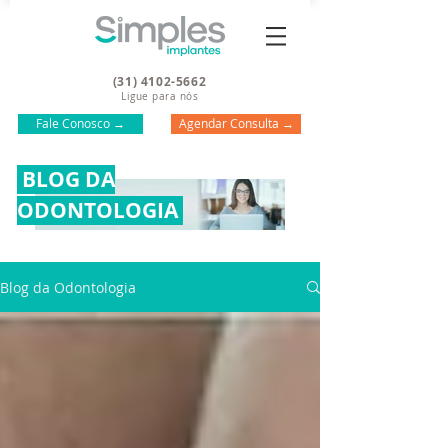
(31) 4102-5662
Ligue para nós
Fale Conosco →
Agendar Consulta →
BLOG DA
ODONTOLOGIA
Blog da Odontologia