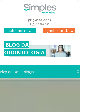
(31) 4102-5662
Ligue para nós
Fale Conosco →
Agendar Consulta →
BLOG DA
ODONTOLOGIA
Blog da Odontologia