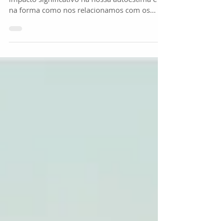
Um sorriso brilhante e confiante pode ter um
impacto significativo na nossa autoestima e
na forma como nos relacionamos com os
outros....