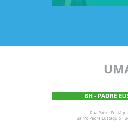
UMA
BH - PADRE E
Rua Padre Eustáquio
Bairro Padre Eustáquio - B