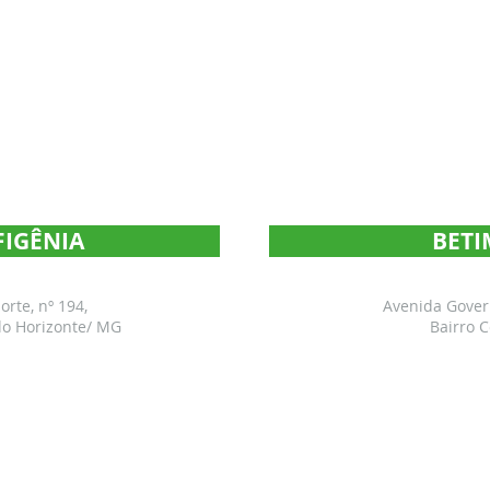
FIGÊNIA
BETI
rte, nº 194,
Avenida Govern
elo Horizonte/ MG
Bairro 