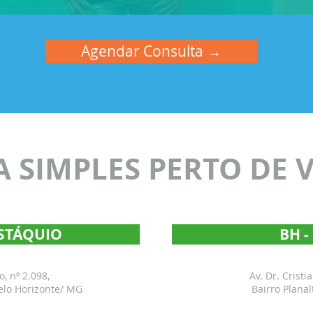
Agendar Consulta →
 SIMPLES PERTO DE 
USTÁQUIO
BH 
, nº 2.098,
Av. Dr. Cristi
elo Horizonte/ MG
Bairro Planal