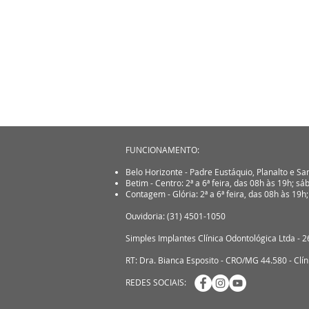
FUNCIONAMENTO:
Belo Horizonte - Padre Eustáquio, Planalto e San
Betim - Centro: 2ª a 6ª feira, das 08h às 19h; s
Contagem - Glória: 2ª a 6ª feira, das 08h às 19h
Ouvidoria: (31) 4501-1050
Simples Implantes Clínica Odontológica Ltda - 
RT: Dra. Bianca Esposito - CRO/MG 44.580 - Cl
REDES SOCIAIS: