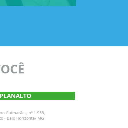
VOCÊ
- PLANALTO
ano Guimarães, nº 1.958,
to - Belo Horizonte/ MG