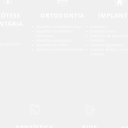
RÓTESE
ORTODONTIA
IMPLANT
NTÁRIA
Aparelhos ortodônticos fixos
Implantes
Aparelhos ortodônticos
Enxertos ósseos
removíveis
Extrações de dentes si
Aparelhos autoligados
múltiplas
ial removível
Aparelhos de Safira
Implante Zigomático
Aparelho ortodôntico invisível
Implante dentário com 
imediata
A
DENTÍSTICA
KIDS