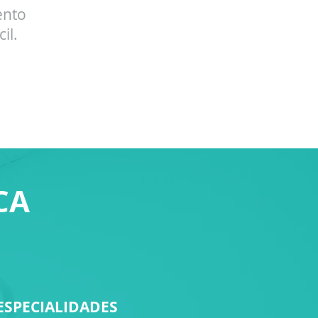
ento
il.
CA
ESPECIALIDADES