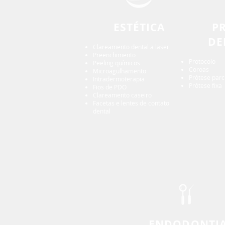
ESTÉTICA
P
DE
Clareamento dental a laser
Preenchimento
Protocolo
Peeling químicos
Coroas
Microagulhamento
Prótese parc
Intradermoterapia
Prótese fixa
Fios de PDO
Clareamento caseiro
Facetas e lentes de contato
dental
ENDODONTI