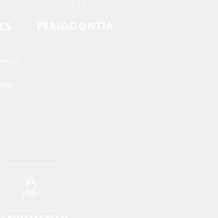
PERIODONTIA
ES
Raspagem
Aumento de coroa
Sorriso gengival
mples e
carga