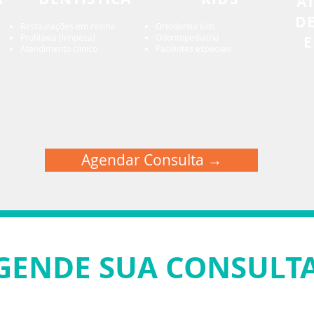
A
DE
Restaurações em resina
Ortodontia kids
Profilaxia (limpeza)
Odontopediatria
E
Atendimento clínico
Pacientes especiais
Agendar Consulta →
GENDE SUA CONSULTA