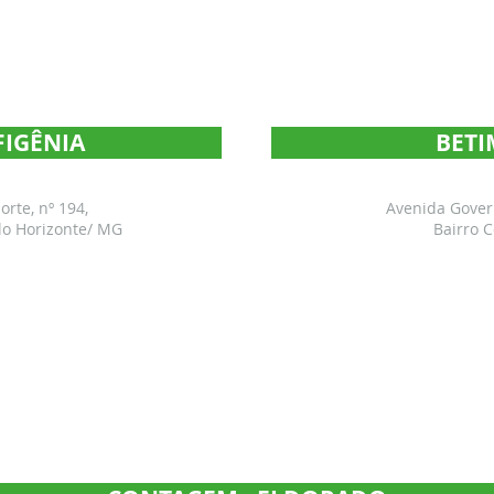
FIGÊNIA
BETI
rte, nº 194,
Avenida Govern
elo Horizonte/ MG
Bairro 