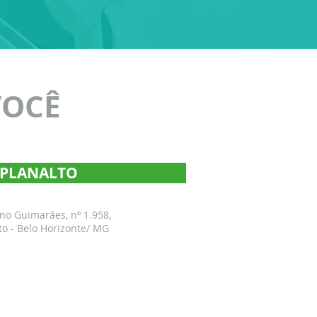
VOCÊ
- PLANALTO
ano Guimarães, nº 1.958,
to - Belo Horizonte/ MG