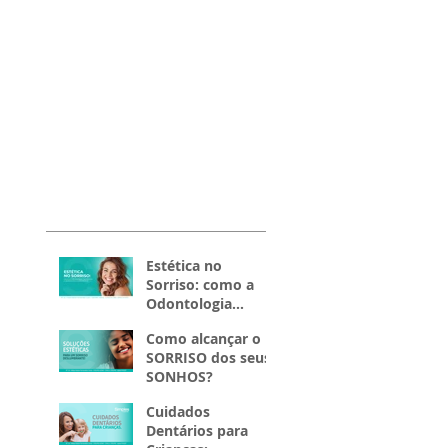
Estética no
Sorriso: como a
Odontologia
transforma a
Como alcançar o
aparência e a
SORRISO dos seus
autoestima.
SONHOS?
Cuidados
Dentários para