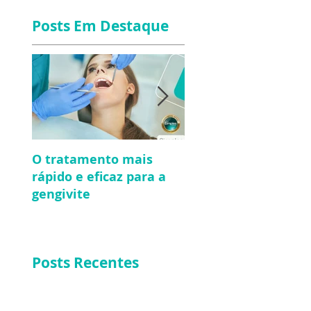
Posts Em Destaque
O tratamento mais
O que todo mundo
rápido e eficaz para a
deveria saber sobre
gengivite
tratamento de cana
Posts Recentes