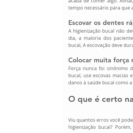
acaba de comer algo. Afinal
tempo necessário para que a
Escovar os dentes rá
A higienização bucal não de
dia, a maioria dos pacien
bucal, A escovação deve dura
Colocar muita força 
Força nunca foi sinônimo de
bucal, use escovas macias e
danos à saúde bucal como a a
O que é certo n
Viu quantos erros você pode
higienização bucal? Porém,